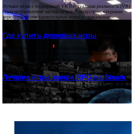
Лучшие игры с поддержкой VR Виртуальная реальность (VR)
стала неотъемлемой частью игровой индустрии, открывая
перед геймерами удивительные миры и уникальные…
21.12.2025
Где купить дешевые игры
Лучшие платформы для покупки дешевых игр Игровая
индустрия постоянно радует нас новыми проектами, но цены
на игры порой оставляют желать…
20.12.2025
Лучшие игры жанра RPG на Steam
Лучшие RPG игры на Steam Игры жанра RPG (Role-Playing
Game) на платформе Steam предлагают игрокам
увлекательные миры, захватывающие сюжеты и…
Block Title