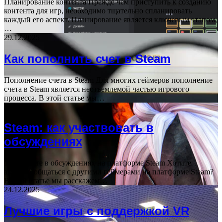
Планирование контента Прежде чем приступить к созданию
контента для игр, необходимо тщательно спланировать
каждый его аспект. Планирование является ключевым этапом,
…
29.12.2025
Как пополнить счет в Steam
Пополнение счета в Steam Для многих геймеров пополнение
счета в Steam является неотъемлемой частью игрового
процесса. В этой статье мы…
26.12.2025
Steam: как участвовать в
обсуждениях
Участвуйте в обсуждениях на платформе Steam Хотите
активно общаться с другими геймерами на платформе Steam?
В этой статье мы расскажем…
24.12.2025
Лучшие игры с поддержкой VR