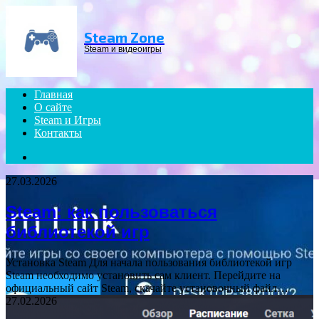
Menu
Steam Zone
Steam и видеоигры
Главная
О сайте
Steam и Игры
Контакты
Search
for
27.03.2026
Steam: как пользоваться
библиотекой игр
Установка Steam Для начала пользования библиотекой игр
Steam необходимо установить сам клиент. Перейдите на
официальный сайт Steam, скачайте установочный файл…
27.02.2026