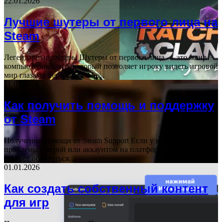
22.01.2026
Лучшие шутеры от первого лица на
Steam
Легендарные шутеры Шутеры от первого лица — это жанр
компьютерных игр, который позволяет игроку видеть игровой
мир глазами персонажа. На…
11.01.2026
Как получить помощь и поддержку
от Steam
Получение помощи от Steam Support Если у вас возникли
проблемы с игрой или аккаунтом на платформе Steam, вам
следует обратиться…
01.01.2026
Как создать собственный контент
для игр