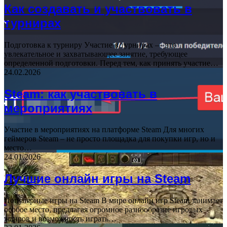
Как создавать и участвовать в
турнирах
Подготовка к турниру Участие в турнирах — это
увлекательное и захватывающее занятие, требующее
определенной подготовки. Перед тем, как принять участие…
24.02.2026
Steam: как участвовать в
мероприятиях
Участие в мероприятиях на платформе Steam Для многих
геймеров Steam – не просто площадка для покупки игр, но и
место…
24.01.2026
Лучшие онлайн игры на Steam
Популярные игры на Steam В мире онлайн игр Steam занимает
особое место, предлагая огромное разнообразие игровых
жанров и возможность играть…