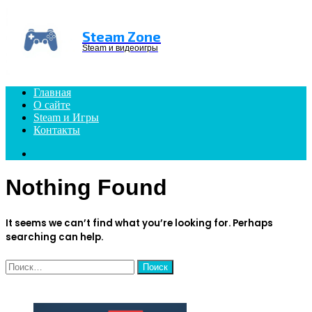
Menu
Steam Zone
Steam и видеоигры
Главная
О сайте
Steam и Игры
Контакты
Search
for
Nothing Found
It seems we can’t find what you’re looking for. Perhaps
searching can help.
Найти:
ЧИТАЕМОЕ