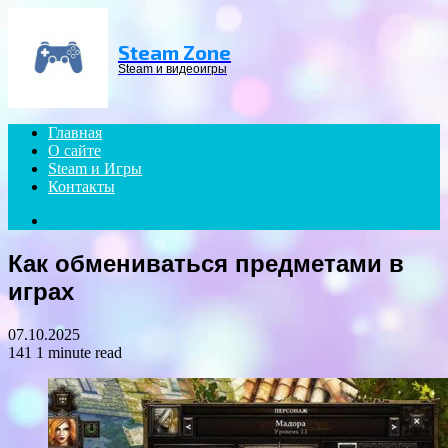
Menu
Steam Zone
Steam и видеоигры
Главная
О сайте
Steam и Игры
Контакты
Search
for
Как обмениваться предметами в
играх
07.10.2025
141
1 minute read