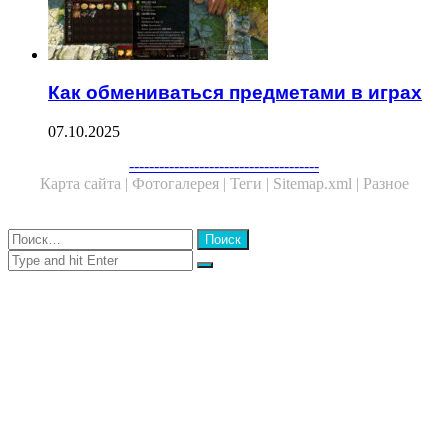
Как обмениваться предметами в играх
07.10.2025
Facebook
Twitter
WhatsApp
Telegram
--------------------------------------
Карта сайта |
Фотогалерея |
Теги |
Sitemap.xml |
Разное
Close
Найти:
Close
Search
for