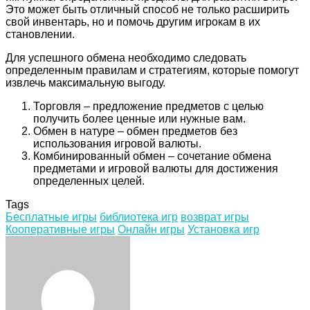
Это может быть отличный способ не только расширить
свой инвентарь, но и помочь другим игрокам в их
становлении.
Для успешного обмена необходимо следовать
определенным правилам и стратегиям, которые помогут
извлечь максимальную выгоду.
Торговля – предложение предметов с целью
получить более ценные или нужные вам.
Обмен в натуре – обмен предметов без
использования игровой валюты.
Комбинированный обмен – сочетание обмена
предметами и игровой валюты для достижения
определенных целей.
Tags
Бесплатные игры
библиотека игр
возврат игры
Кооперативные игры
Онлайн игры
Установка игр
Facebook
Twitter
LinkedIn
Tumblr
Pinterest
Reddit
VKontakte
Odnoklassniki
Skype
WhatsApp
Telegram
Viber
Share
Print
via
Email