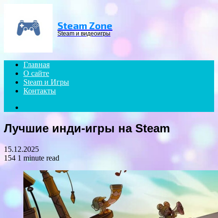
Menu
Steam Zone
Steam и видеоигры
Главная
О сайте
Steam и Игры
Контакты
Search
for
Лучшие инди-игры на Steam
15.12.2025
154
1 minute read