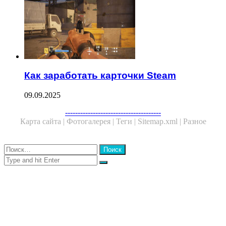
Как заработать карточки Steam
09.09.2025
Facebook
Twitter
WhatsApp
Telegram
--------------------------------------
Карта сайта |
Фотогалерея |
Теги |
Sitemap.xml |
Разное
Close
Найти:
Close
Search
for