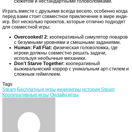
сюжетом и нестандартными головоломками.
Играть вместе с друзьями всегда весело, особенно когда
перед вами стоит совместное приключение в мире инди-
игр. Вот несколько проектов, которые отлично подходят
для совместной игры:
Overcooked! 2:
кооперативный симулятор поваров
с безумными уровнями и смешными заданиями.
Human: Fall Flat:
физическая головоломка, где
игроки должны совместно решать задачи,
используя необычные механики.
Don’t Starve Together:
кооперативный
выживальческий хоррор с уникальным арт-стилем и
сложным геймплеем.
Tags
Steam
Бесплатные игры
видеоигры
история Steam
Кооперативные игры
Онлайн игры
Facebook
Twitter
LinkedIn
Tumblr
Pinterest
Reddit
VKontakte
Odnoklassniki
Skype
WhatsApp
Telegram
Viber
Share
Print
via
Email