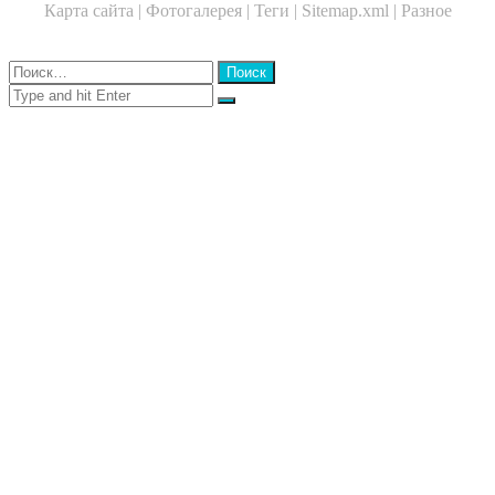
Карта сайта |
Фотогалерея |
Теги |
Sitemap.xml |
Разное
Close
Найти:
Close
Search
for