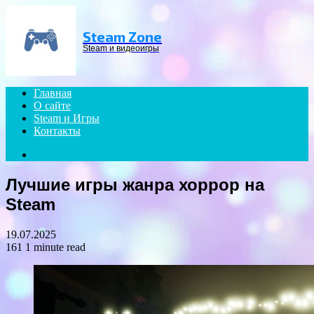
Menu
Steam Zone
Steam и видеоигры
Главная
О сайте
Steam и Игры
Контакты
Search
for
Лучшие игры жанра хоррор на
Steam
19.07.2025
161
1 minute read