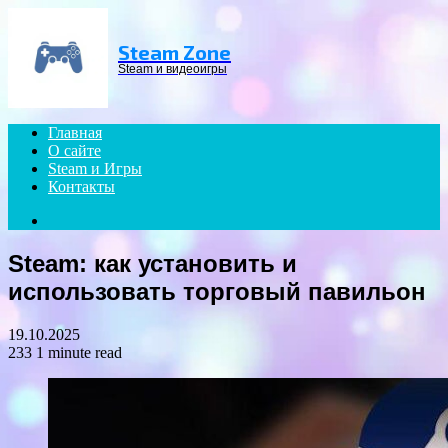
Menu
Steam Zone
Steam и видеоигры
Главная
О сайте
Steam и Игры
Контакты
Search
for
Steam: как установить и
использовать торговый павильон
19.10.2025
233
1 minute read