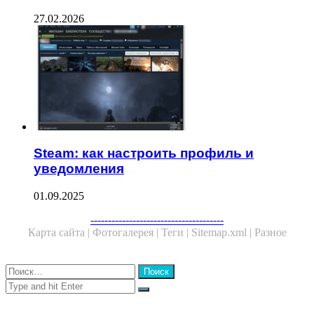
27.02.2026
Steam: как настроить профиль и
уведомления
01.09.2025
Facebook
Twitter
WhatsApp
Telegram
--------------------------------------
Карта сайта |
Фотогалерея |
Теги |
Sitemap.xml |
Разное
Close
Найти:
Close
Search
for