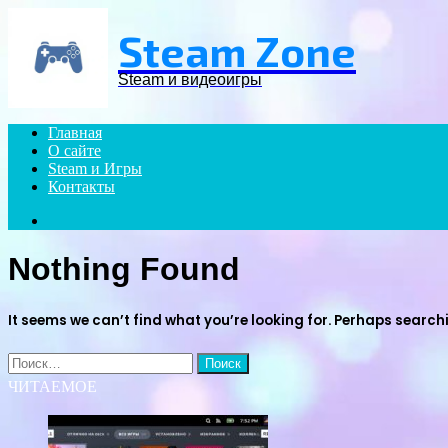
Menu
Steam Zone
Steam и видеоигры
Главная
О сайте
Steam и Игры
Контакты
Search
for
Nothing Found
It seems we can’t find what you’re looking for. Perhaps search
Найти:
ЧИТАЕМОЕ