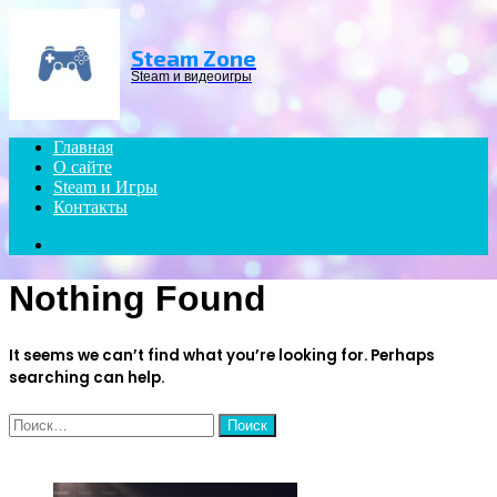
Menu
Steam Zone
Steam и видеоигры
Главная
О сайте
Steam и Игры
Контакты
Search
for
Nothing Found
It seems we can’t find what you’re looking for. Perhaps
searching can help.
Найти:
ЧИТАЕМОЕ