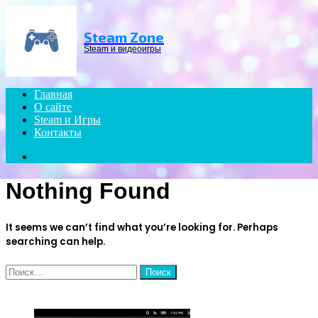
Menu
Steam Zone
Steam и видеоигры
Главная
О сайте
Steam и Игры
Контакты
Search
for
Nothing Found
It seems we can’t find what you’re looking for. Perhaps
searching can help.
Найти:
ЧИТАЕМОЕ