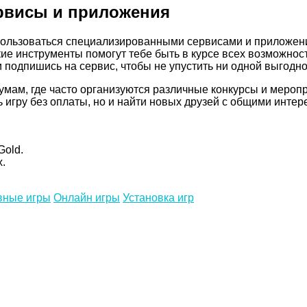
рвисы и приложения
спользоваться специализированными сервисами и приложен
кие инструменты помогут тебе быть в курсе всех возможнос
 подпишись на сервис, чтобы не упустить ни одной выгодн
мам, где часто организуются различные конкурсы и мероп
 игру без оплаты, но и найти новых друзей с общими интер
Gold.
.
вные игры
Онлайн игры
Установка игр