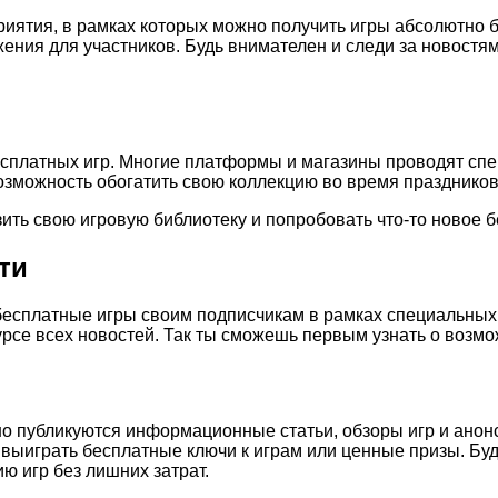
иятия, в рамках которых можно получить игры абсолютно б
ния для участников. Будь внимателен и следи за новостям
сплатных игр. Многие платформы и магазины проводят спе
озможность обогатить свою коллекцию во время праздников
ть свою игровую библиотеку и попробовать что-то новое б
ти
есплатные игры своим подписчикам в рамках специальных 
рсе всех новостей. Так ты сможешь первым узнать о возмож
но публикуются информационные статьи, обзоры игр и анон
ыиграть бесплатные ключи к играм или ценные призы. Будь
ю игр без лишних затрат.