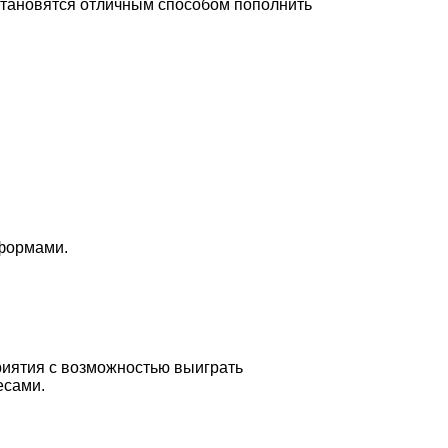
становятся отличным способом пополнить
тформами.
риятия с возможностью выиграть
есами.