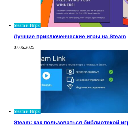
Steam и Игры
Лучшие приключенческие игры на Steam
07.06.2025
Steam и Игры
Steam: как пользоваться библиотекой иг