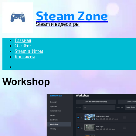
Menu
Steam Zone
Steam и видеоигры
Главная
О сайте
Steam и Игры
Контакты
Search
for
Workshop