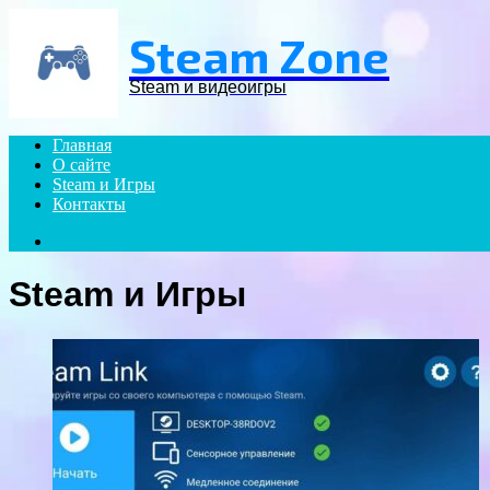
Menu
Steam Zone
Steam и видеоигры
Главная
О сайте
Steam и Игры
Контакты
Search
for
Steam и Игры