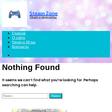
Menu
Steam Zone
Steam и видеоигры
Главная
О сайте
Steam и Игры
Контакты
Search
for
Nothing Found
It seems we can’t find what you’re looking for. Perhaps
searching can help.
Найти:
ЧИТАЕМОЕ