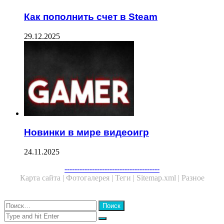
Как пополнить счет в Steam
29.12.2025
Новинки в мире видеоигр
24.11.2025
Facebook
Twitter
WhatsApp
Telegram
--------------------------------------
Карта сайта |
Фотогалерея |
Теги |
Sitemap.xml |
Разное
Close
Найти:
Close
Search