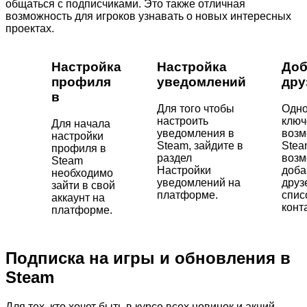
общаться с подписчиками. Это также отличная
возможность для игроков узнавать о новых интересных
проектах.
Настройка
Настройка
Доб
профиля
уведомлений
дру
в
Для того чтобы
Одно
настроить
ключ
Для начала
уведомления в
возм
настройки
Steam, зайдите в
Stea
профиля в
раздел
возм
Steam
Настройки
доба
необходимо
уведомлений на
друз
зайти в свой
платформе.
спис
аккаунт на
конт
платформе.
Подписка на игры и обновления в
Steam
Для тех, кто хочет быть в курсе всех новинок и акций,