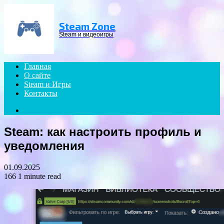
Menu
Steam Zone
Steam и видеоигры
Главная
О сайте
Steam и Игры
Контакты
Search
for
Steam: как настроить профиль и
уведомления
01.09.2025
166
1 minute read