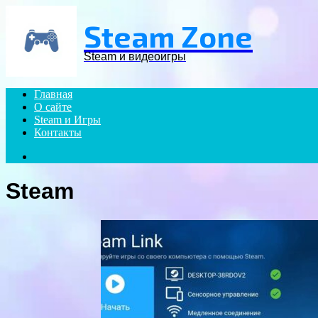
Menu
Steam Zone
Steam и видеоигры
Главная
О сайте
Steam и Игры
Контакты
Search
for
Steam