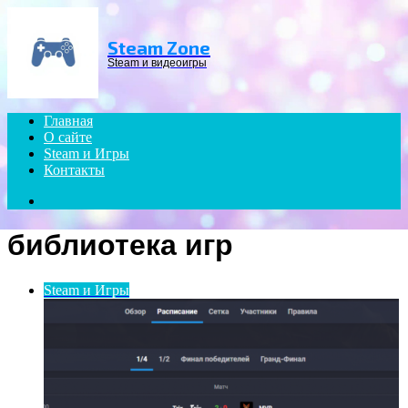
Menu
Steam Zone
Steam и видеоигры
Главная
О сайте
Steam и Игры
Контакты
Search
for
библиотека игр
Steam и Игры