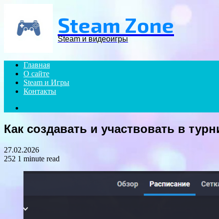
Menu
Steam Zone
Steam и видеоигры
Главная
О сайте
Steam и Игры
Контакты
Search
for
Как создавать и участвовать в турн
27.02.2026
252
1 minute read