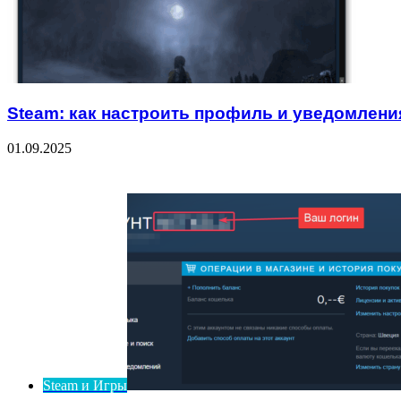
Steam: как настроить профиль и уведомлени
01.09.2025
Check Also
Close
Steam и Игры