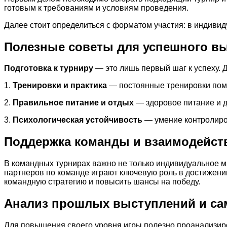
готовым к требованиям и условиям проведения.
Далее стоит определиться с форматом участия: в индиви
Полезные советы для успешного в
Подготовка к турниру
— это лишь первый шаг к успеху.
1.
Тренировки и практика
— постоянные тренировки помо
2.
Правильное питание и отдых
— здоровое питание и д
3.
Психологическая устойчивость
— умение контролиров
Поддержка команды и взаимодейст
В командных турнирах важно не только индивидуальное ма
партнеров по команде играют ключевую роль в достижени
командную стратегию и повысить шансы на победу.
Анализ прошлых выступлений и с
Для повышения своего уровня игры полезно проанализиро