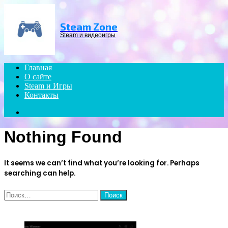
Menu
Steam Zone
Steam и видеоигры
Главная
О сайте
Steam и Игры
Контакты
Search
for
Nothing Found
It seems we can’t find what you’re looking for. Perhaps
searching can help.
Найти:
ЧИТАЕМОЕ