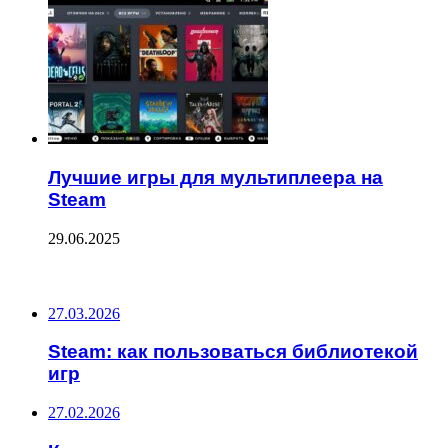
Лучшие игры для мультиплеера на
Steam
29.06.2025
ПОСЛЕДНИЕ ЗАПИСИ
27.03.2026
Steam: как пользоваться библиотекой
игр
27.02.2026