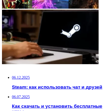
НЕ ПРОПУСТИТЕ
06.12.2025
Steam: как использовать чат и друзей
06.07.2025
Как скачать и установить бесплатные