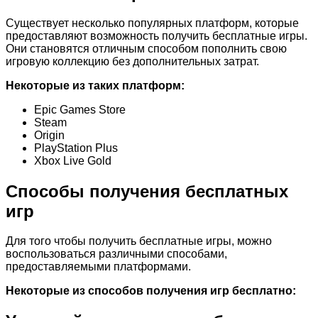
Существует несколько популярных платформ, которые
предоставляют возможность получить бесплатные игры.
Они становятся отличным способом пополнить свою
игровую коллекцию без дополнительных затрат.
Некоторые из таких платформ:
Epic Games Store
Steam
Origin
PlayStation Plus
Xbox Live Gold
Способы получения бесплатных
игр
Для того чтобы получить бесплатные игры, можно
воспользоваться различными способами,
предоставляемыми платформами.
Некоторые из способов получения игр бесплатно: