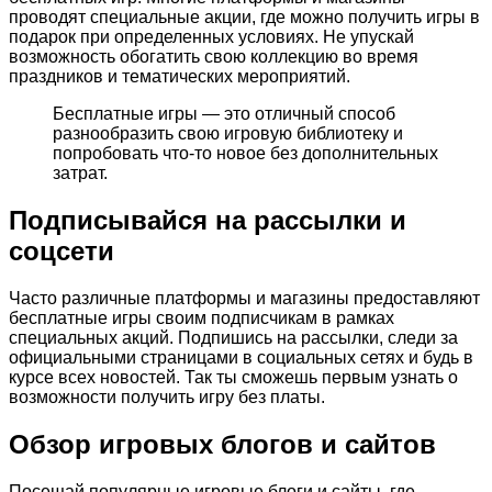
проводят специальные акции, где можно получить игры в
подарок при определенных условиях. Не упускай
возможность обогатить свою коллекцию во время
праздников и тематических мероприятий.
Бесплатные игры — это отличный способ
разнообразить свою игровую библиотеку и
попробовать что-то новое без дополнительных
затрат.
Подписывайся на рассылки и
соцсети
Часто различные платформы и магазины предоставляют
бесплатные игры своим подписчикам в рамках
специальных акций. Подпишись на рассылки, следи за
официальными страницами в социальных сетях и будь в
курсе всех новостей. Так ты сможешь первым узнать о
возможности получить игру без платы.
Обзор игровых блогов и сайтов
Посещай популярные игровые блоги и сайты, где