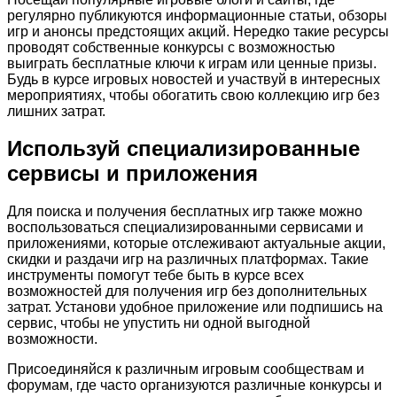
регулярно публикуются информационные статьи, обзоры
игр и анонсы предстоящих акций. Нередко такие ресурсы
проводят собственные конкурсы с возможностью
выиграть бесплатные ключи к играм или ценные призы.
Будь в курсе игровых новостей и участвуй в интересных
мероприятиях, чтобы обогатить свою коллекцию игр без
лишних затрат.
Используй специализированные
сервисы и приложения
Для поиска и получения бесплатных игр также можно
воспользоваться специализированными сервисами и
приложениями, которые отслеживают актуальные акции,
скидки и раздачи игр на различных платформах. Такие
инструменты помогут тебе быть в курсе всех
возможностей для получения игр без дополнительных
затрат. Установи удобное приложение или подпишись на
сервис, чтобы не упустить ни одной выгодной
возможности.
Присоединяйся к различным игровым сообществам и
форумам, где часто организуются различные конкурсы и