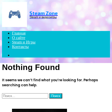
Menu
Steam Zone
Steam и видеоигры
Главная
О сайте
Steam и Игры
Контакты
Search
for
Nothing Found
It seems we can’t find what you’re looking for. Perhaps
searching can help.
Найти:
ЧИТАЕМОЕ