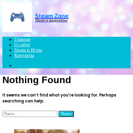
Menu
Steam Zone
Steam и видеоигры
Главная
О сайте
Steam и Игры
Контакты
Search
for
Nothing Found
It seems we can’t find what you’re looking for. Perhaps
searching can help.
Найти:
ЧИТАЕМОЕ