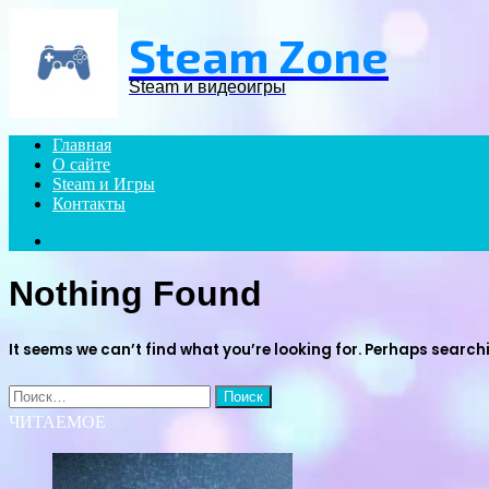
Menu
Steam Zone
Steam и видеоигры
Главная
О сайте
Steam и Игры
Контакты
Search
for
Nothing Found
It seems we can’t find what you’re looking for. Perhaps search
Найти:
ЧИТАЕМОЕ