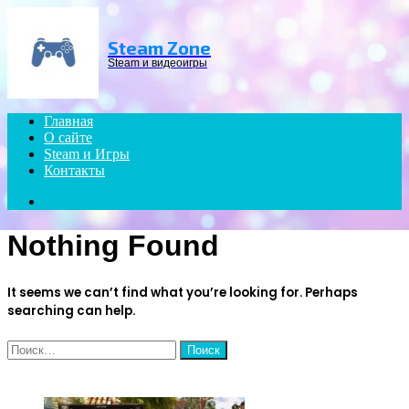
Menu
Steam Zone
Steam и видеоигры
Главная
О сайте
Steam и Игры
Контакты
Search
for
Nothing Found
It seems we can’t find what you’re looking for. Perhaps
searching can help.
Найти:
ЧИТАЕМОЕ