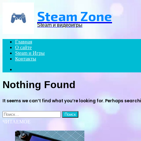
Menu
Steam Zone
Steam и видеоигры
Главная
О сайте
Steam и Игры
Контакты
Search
for
Nothing Found
It seems we can’t find what you’re looking for. Perhaps search
Найти:
ЧИТАЕМОЕ