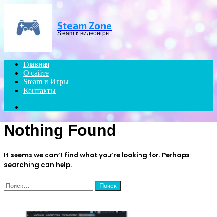
Menu
Steam Zone
Steam и видеоигры
Главная
О сайте
Steam и Игры
Контакты
Search
for
Nothing Found
It seems we can’t find what you’re looking for. Perhaps
searching can help.
Найти:
ЧИТАЕМОЕ