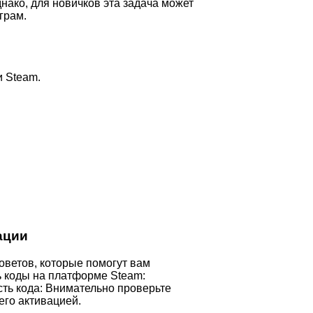
ако, для новичков эта задача может
грам.
и Steam.
ации
оветов, которые помогут вам
 коды на платформе Steam:
ть кода: Внимательно проверьте
его активацией.