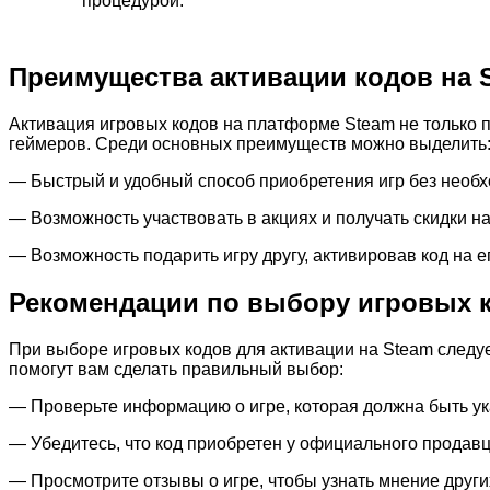
процедурой.
Преимущества активации кодов на 
Активация игровых кодов на платформе Steam не только п
геймеров. Среди основных преимуществ можно выделить
— Быстрый и удобный способ приобретения игр без необ
— Возможность участвовать в акциях и получать скидки на 
— Возможность подарить игру другу, активировав код на ег
Рекомендации по выбору игровых 
При выборе игровых кодов для активации на Steam следу
помогут вам сделать правильный выбор:
— Проверьте информацию о игре, которая должна быть ука
— Убедитесь, что код приобретен у официального продавц
— Просмотрите отзывы о игре, чтобы узнать мнение други