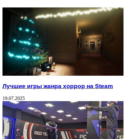
Лучшие игры жанра хоррор на Steam
19.07.2025