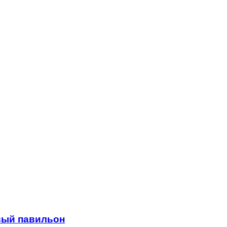
овый павильон