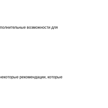
дополнительные возможности для
 некоторые рекомендации, которые