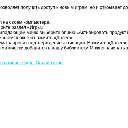
озволяет получить доступ к новым играм, но и открывает 
:
m на своем компьютере.
рите раздел «Игры».
ыпадающем меню выберите опцию «Активировать продукт 
ившемся окне и нажмите «Далее».
ема запросит подтверждение активации. Нажмите «Далее».
матически добавится в вашу библиотеку. Можно начинать з
еративные игры
Онлайн игры