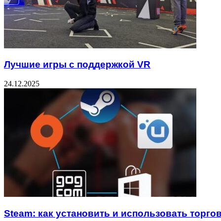
Лучшие игры с поддержкой VR
24.12.2025
Steam: как установить и использовать торг