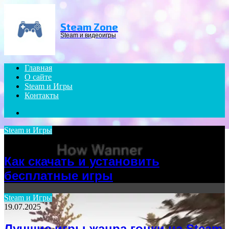
Menu
Steam Zone
Steam и видеоигры
Главная
О сайте
Steam и Игры
Контакты
Search
for
Steam и Игры
06.07.2025
Как скачать и установить
бесплатные игры
Steam и Игры
19.07.2025
Лучшие игры жанра гонки на Steam