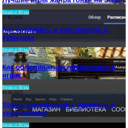
Steam и Игры
27.02.2026
Как создавать и участвовать в
турнирах
Steam и Игры
07.10.2025
Как обмениваться предметами в
играх
Steam и Игры
01.09.2025
Steam: как настроить профиль и
уведомления
Steam и Игры