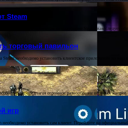
от Steam
лемы с игрой или аккаунтом на платформе Steam, вам следует о
ать торговый павильон
на Steam необходимо установить клиентское приложение на ваш
особое место, предлагая огромное разнообразие игровых жанро
ой игр
am необходимо установить сам клиент. Перейдите на официальны