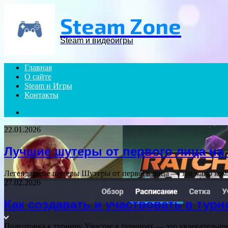
Menu
Steam Zone
Steam и видеоигры
Главная
О сайте
Steam и Игры
Контакты
Search
for
22.01.2026
Лучшие шутеры от первого лица на
Легендарные шутеры Шутеры от первого лица — это жанр комп
27.02.2026
Как создавать и участвовать в турн
Подготовка к турниру Участие в турнирах — это увлекательно