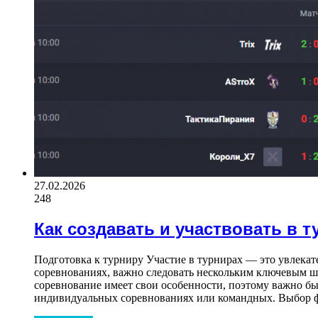
27.02.2026
248
Как создавать и участвовать в т
Подготовка к турниру Участие в турнирах — это увлекат
соревнованиях, важно следовать нескольким ключевым ш
соревнование имеет свои особенности, поэтому важно бы
индивидуальных соревнованиях или командных. Выбор ф