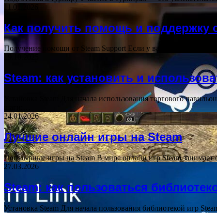
11.01.2026
Как получить помощь и поддержку 
Получение помощи от Steam Support Если у вас возникли проб
19.10.2025
Steam: как установить и использов
Установка Steam Для начала использования торгового павильо
шаги:…
24.01.2026
Лучшие онлайн игры на Steam
Популярные игры на Steam В мире онлайн игр Steam занимает 
27.03.2026
Steam: как пользоваться библиотек
Установка Steam Для начала пользования библиотекой игр Ste