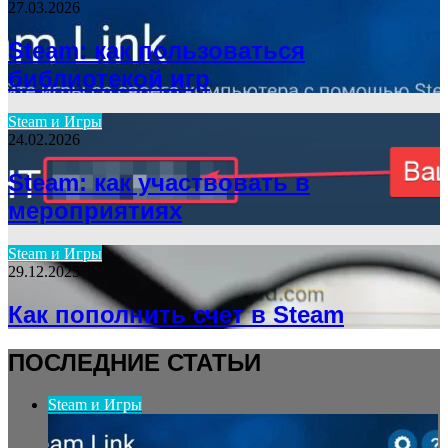
27.03.2026
Steam: как пользоваться
библиотекой игр
Steam и Игры
24.02.2026
Steam: как участвовать в
мероприятиях
Steam и Игры
29.12.2025
Как пополнить счет в Steam
ПОСЛЕДНИЕ СТАТЬИ
Steam и Игры