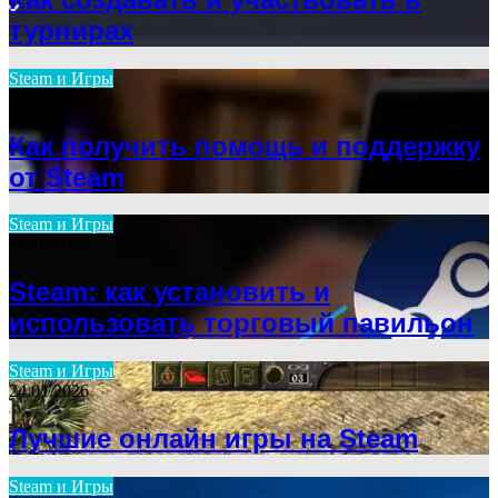
турнирах
Steam и Игры
11.01.2026
Как получить помощь и поддержку
от Steam
Steam и Игры
19.10.2025
Steam: как установить и
использовать торговый павильон
Steam и Игры
24.01.2026
Лучшие онлайн игры на Steam
Steam и Игры