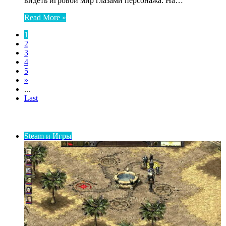
видеть игровой мир глазами персонажа. На…
Read More »
1
2
3
4
5
»
...
Last
ИНТЕРЕСНОЕ
Steam и Игры