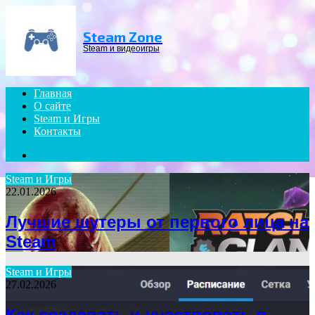
Menu
Steam Zone
Steam и видеоигры
Главная
О сайте
Steam и Игры
Контакты
Search
for
Steam и Игры
22.01.2026
Лучшие шутеры от первого лица на
Steam
Steam и Игры
27.02.2026
Как создавать и участвовать в