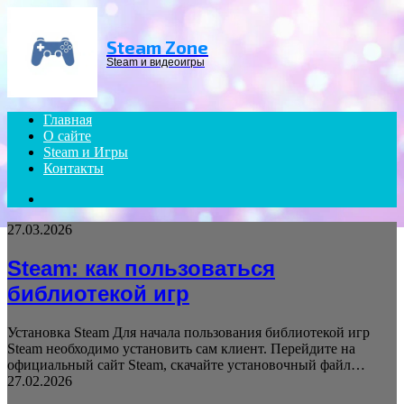
Menu
Steam Zone
Steam и видеоигры
Главная
О сайте
Steam и Игры
Контакты
Search
for
27.03.2026
Steam: как пользоваться
библиотекой игр
Установка Steam Для начала пользования библиотекой игр
Steam необходимо установить сам клиент. Перейдите на
официальный сайт Steam, скачайте установочный файл…
27.02.2026