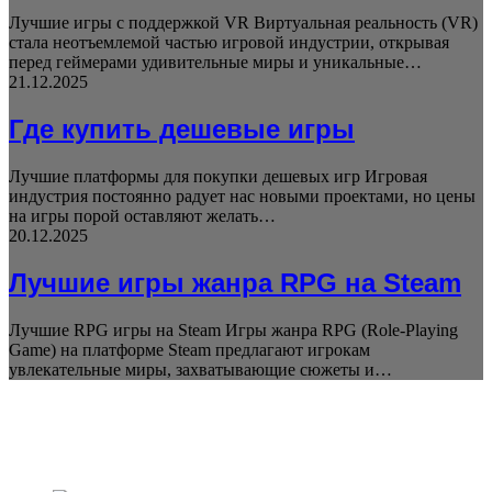
Лучшие игры с поддержкой VR Виртуальная реальность (VR)
стала неотъемлемой частью игровой индустрии, открывая
перед геймерами удивительные миры и уникальные…
21.12.2025
Где купить дешевые игры
Лучшие платформы для покупки дешевых игр Игровая
индустрия постоянно радует нас новыми проектами, но цены
на игры порой оставляют желать…
20.12.2025
Лучшие игры жанра RPG на Steam
Лучшие RPG игры на Steam Игры жанра RPG (Role-Playing
Game) на платформе Steam предлагают игрокам
увлекательные миры, захватывающие сюжеты и…
Block Title
ЧИТАЕМОЕ