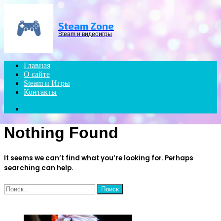
Menu
Steam Zone
Steam и видеоигры
Главная
О сайте
Steam и Игры
Контакты
Search
for
Nothing Found
It seems we can’t find what you’re looking for. Perhaps
searching can help.
Найти:
ЧИТАЕМОЕ