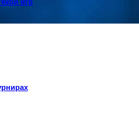
текой игр
урнирах