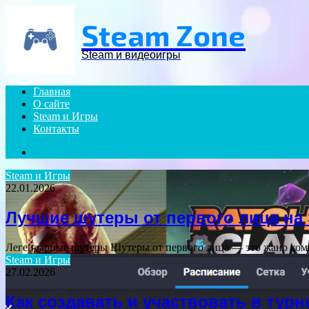
Menu
Steam Zone
Steam и видеоигры
Главная
О сайте
Steam и Игры
Контакты
Search
for
Steam и Игры
22.01.2026
Лучшие шутеры от первого лица на
Легендарные шутеры Шутеры от первого лица — это жанр комп
Steam и Игры
27.02.2026
Как создавать и участвовать в турн