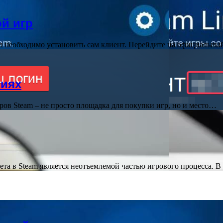
ой игр
am необходимо установить сам клиент. Перейдите на официальны
тиях
ров Steam – не просто площадка для покупки игр, но и место…
та в Steam является неотъемлемой частью игрового процесса. В