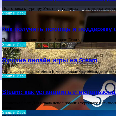
Подготовка к турниру Участие в турнирах — это увлекательно
Steam и Игры
11.01.2026
Как получить помощь и поддержку 
Получение помощи от Steam Support Если у вас возникли проб
Steam и Игры
24.01.2026
Лучшие онлайн игры на Steam
Популярные игры на Steam В мире онлайн игр Steam занимает 
Steam и Игры
19.10.2025
Steam: как установить и использов
Установка Steam Для начала использования торгового павильо
шаги:…
Steam и Игры