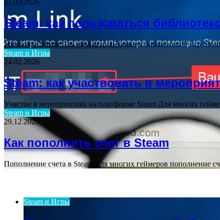
27.03.2026
Steam: как пользоваться библиотек
Установка Steam Для начала пользования библиотекой игр Ste
Steam и Игры
24.02.2026
Steam: как участвовать в мероприя
Участие в мероприятиях на платформе Steam Для многих гейме
Steam и Игры
29.12.2025
Как пополнить счет в Steam
Пополнение счета в Steam Для многих геймеров пополнение сче
ПОСЛЕДНИЕ СТАТЬИ
Steam и Игры