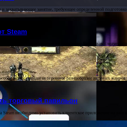
е и захватывающее занятие, требующее определенной подготовки
от Steam
лемы с игрой или аккаунтом на платформе Steam, вам следует о
особое место, предлагая огромное разнообразие игровых жанро
ать торговый павильон
на Steam необходимо установить клиентское приложение на ваш